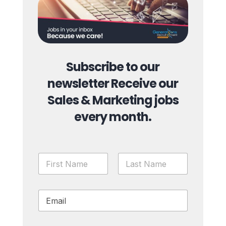
Subscribe to our
newsletter Receive our
Sales & Marketing jobs
every month.
N
a
m
First
Last
e
E
*
m
a
i