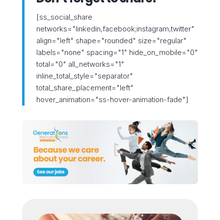
[ss_social_share
networks="linkedin,facebook;instagram,twitter"
align="left" shape="rounded" size="regular"
labels="none" spacing="1" hide_on_mobile="0"
total="0" all_networks="1"
inline_total_style="separator"
total_share_placement="left"
hover_animation="ss-hover-animation-fade"]