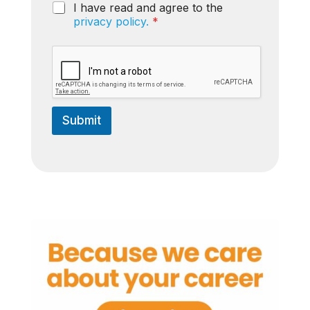
G
I have read and agree to the
l
D
*
privacy policy.
*
P
R
A
g
r
e
e
Submit
m
e
n
t
*