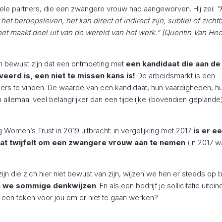
ele partners, die een zwangere vrouw had aangeworven. Hij zei:
“
het beroepsleven, het kan direct of indirect zijn, subtiel of zicht
et maakt deel uit van de wereld van het werk.” (Quentin Van He
an bewust zijn dat een ontmoeting met
een kandidaat die aan de
erd is, een niet te missen kans is!
De arbeidsmarkt is een
mers te vinden. De waarde van een kandidaat, hun vaardigheden, h
jn allemaal veel belangrijker dan een tijdelijke (bovendien geplande
 Women’s Trust in 2019 uitbracht: in vergelijking met 2017
is er e
dat twijfelt om een zwangere vrouw aan te nemen
(in 2017 w
 die zich hier niet bewust van zijn, wijzen we hen er steeds op b
 we sommige denkwijzen
. En als een bedrijf je sollicitatie uitein
 een teken voor jou om er niet te gaan werken?