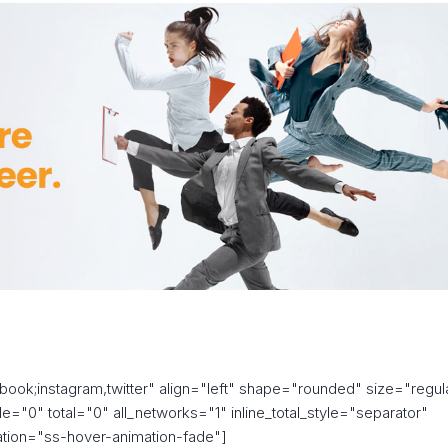
book;instagram,twitter" align="left" shape="rounded" size="regul
="0" total="0" all_networks="1" inline_total_style="separator"
ation="ss-hover-animation-fade"]