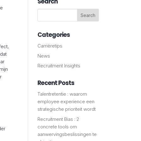
Search
ie
Categories
Carrièretips
fect,
dat
News
aar
Recruitment Insights
mijn
r
Recent Posts
Talentretentie : waarom
employee experience een
strategische prioriteit wordt
Recruitment Bias : 2
concrete tools om
der
aanwervingsbeslissingen te