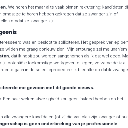
ten.
We horen het maar al te vaak binnen rekrutering: kandidaten d
ken omdat ze te horen hebben gekregen dat ze zwanger zijn of
stellen omdat ze zwanger zijn.
geen is
teresseerd was en besloot te solliciteren. Het gesprek verliep per
e wilden me graag opnieuw zien. Mijn entourage zei me unaniem 
aten
, dat ik nooit zou worden aangenomen als ik dat wel deed. M
mijn potentiële toekomstige werkgever te liegen, verzamelde ik al 
rder te gaan in de solectieprocedure. Ik biechtte op dat ik zwange
citeerde me gewoon met dit goede nieuws.
m. Een paar weken afwezigheid zou geen invloed hebben op het
n alle zwangere kandidaten (of zij die van plan zijn zwanger of ou
ngerschap is geen onderbreking van je professionele