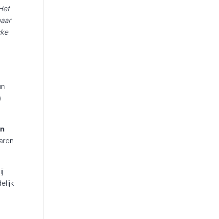
Het
baar
cke
un
)
en
aren
ij
delijk