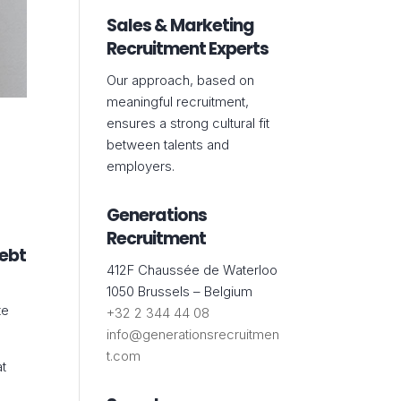
Sales & Marketing
Recruitment Experts
Our approach, based on
meaningful recruitment,
ensures a strong cultural fit
between talents and
employers.
Generations
Recruitment
hebt
412F Chaussée de Waterloo
1050 Brussels – Belgium
te
+32 2 344 44 08
info@generationsrecruitmen
t.com
at