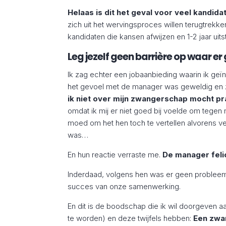
Helaas is dit het geval voor veel kandida
zich uit het wervingsproces willen terugtrek
kandidaten die kansen afwijzen en 1-2 jaar uit
Leg jezelf geen barrière op waar er 
Ik zag echter een jobaanbieding waarin ik geïn
het gevoel met de manager was geweldig en z
ik niet over mijn zwangerschap mocht pr
omdat ik mij er niet goed bij voelde om tegen 
moed om het hen toch te vertellen alvorens ve
was…
En hun reactie verraste me.
De manager feli
Inderdaad, volgens hen was er geen problee
succes van onze samenwerking.
En dit is de boodschap die ik wil doorgeven aa
te worden) en deze twijfels hebben:
Een zwa