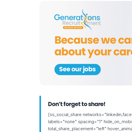
*
Don’t forget to share!
[ss_social_share networks="linkedin,face
labels="none" spacing="1" hide_on_mobile
total_share_placement="left" hover_anim