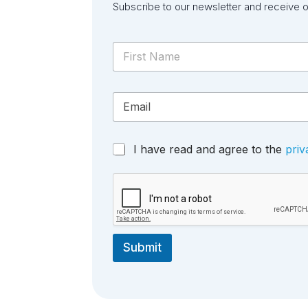
Subscribe to our newsletter and receive 
N
a
m
First
e
E
*
m
a
i
G
I have read and agree to the
priv
l
D
*
P
R
A
g
r
e
Submit
e
m
e
n
t