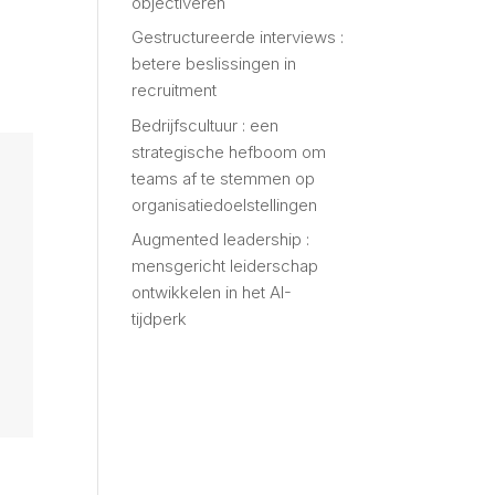
objectiveren
Gestructureerde interviews :
betere beslissingen in
recruitment
Bedrijfscultuur : een
strategische hefboom om
teams af te stemmen op
organisatiedoelstellingen
Augmented leadership :
mensgericht leiderschap
ontwikkelen in het AI-
tijdperk