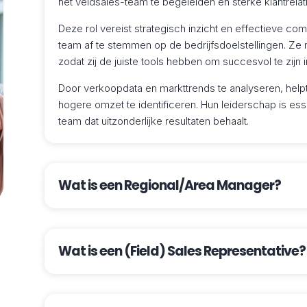
het veldsales-team te begeleiden en sterke klantrela
Deze rol vereist strategisch inzicht en effectieve c
team af te stemmen op de bedrijfsdoelstellingen. Ze
zodat zij de juiste tools hebben om succesvol te zijn 
Door verkoopdata en markttrends te analyseren, help
hogere omzet te identificeren. Hun leiderschap is es
team dat uitzonderlijke resultaten behaalt.
Wat is een Regional/Area Manager?
Wat is een (Field) Sales Representative?