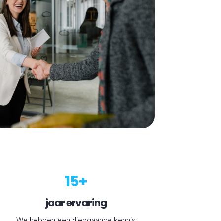
15+
jaar ervaring
We hebben een diepgaande kennis