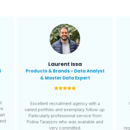
Laurent Issa
H
Products & Brands - Data Analyst
& Master Data Expert
s
d
Excellent recruitment agency with a
nt
varied portfolio and exemplary follow-up.
art
Particularly professional service from
and
Polina Tarassov who was available and
very committed.
reg