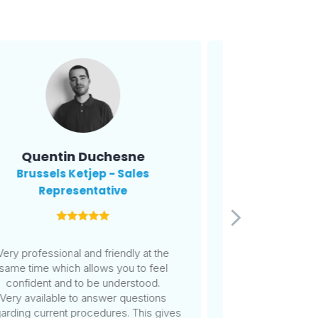
Quentin Duchesne
Elvis 
Brussels Ketjep - Sales
Business Anal
Representative
I had a great exp
They were very s
Very professional and friendly at the
quick to respon
same time which allows you to feel
Their efficiency a
confident and to be understood.
entire process sm
Very available to answer questions
th
arding current procedures. This gives