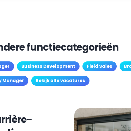
andere functiecategorieën
ager
Business Development
Field Sales
Br
y Manager
Bekijk alle vacatures
rrière-