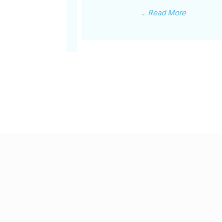
oking for
...
Read More
More