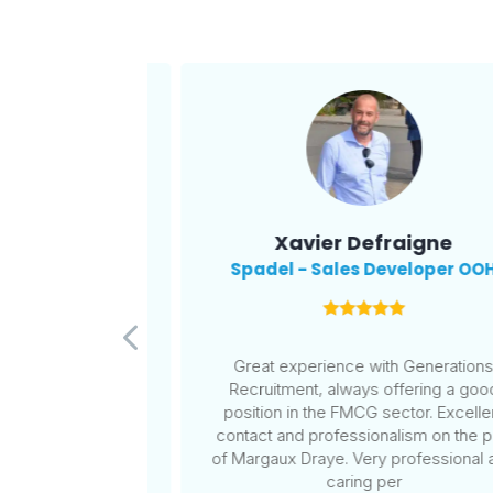
 Fabri
Xavier Defraigne
oup - Account
Spadel - Sales Developer OO
ger
Great experience with Generation
Recruitment, always offering a goo
nd Generations
position in the FMCG sector. Excelle
lys and Margaux
contact and professionalism on the p
, proactive, and
of Margaux Draye. Very professional 
throughout the
caring per
A real added value