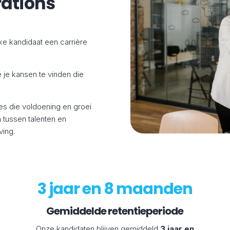
rations
ke kandidaat een carrière
 je kansen te vinden die
ies die voldoening en groei
 tussen talenten en
ing.
3 jaar en 8 maanden
Gemiddelde retentieperiode
Onze kandidaten blijven gemiddeld
3 jaar en