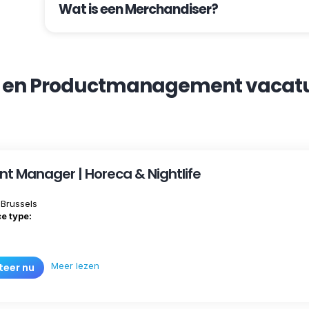
Wat is een Merchandiser?
- en Productmanagement vacatu
t Manager | Horeca & Nightlife
Brussels
e type:
Meer lezen
iteer nu