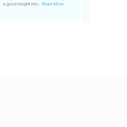
a good insight into...
Read More
...
Re