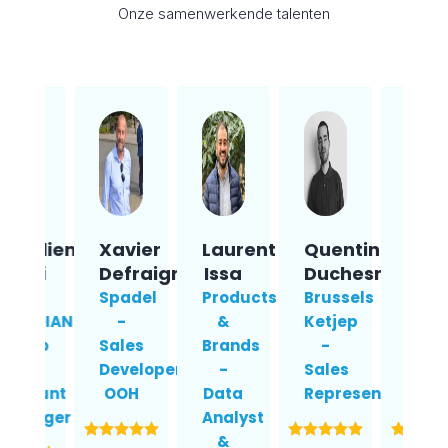
Onze samenwerkende talenten
Xavier
Laurent
Quentin
Elvis
Mar
Defraigne
Issa
Duchesne
Bizindavyi
Hen
Spadel
Products
Brussels
Business
Digit
-
&
Ketjep
Analyst
Mark
Sales
Brands
-
-
Mana
Developer
-
Sales
Groupe
Medi
OOH
Data
Representative
SEB
Mark
Analyst
Gro
&