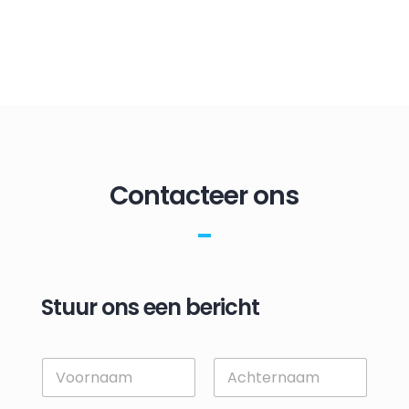
Contacteer ons
Stuur ons een bericht
N
a
m
First
Last