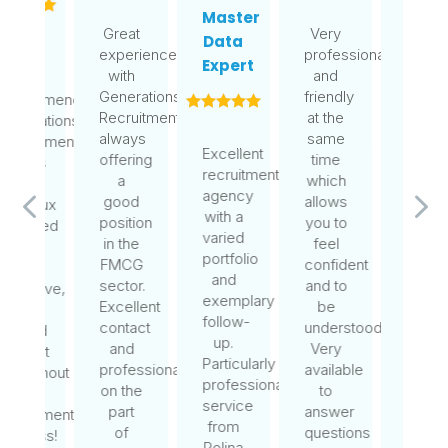
Master
Great
Very
I had
Data
experience
professional
a
I hav
Expert
with
and
great
found
Generations
friendly
experience
an
Recruitment,
at the
with
amazi
always
same
the
new
Excellent
offering
time
team.
job
recruitment
a
which
They
thank
agency
good
allows
were
to
with a
position
you to
very
Gener
varied
in the
feel
supportive
Recru
portfolio
FMCG
confident
and
They
and
sector.
and to
always
have
exemplary
Excellent
be
quick
been
follow-
contact
understood.
to
very
up.
and
Very
respond
helpfu
Particularly
professionalism
available
whenever
took
professional
on the
to
needed.
to the
service
part
answer
Their
time
from
of
questions
efficiency
to
Polina