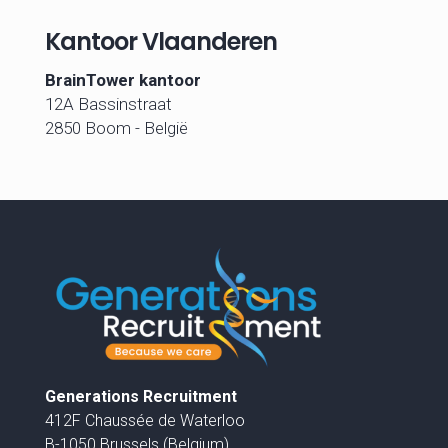
Kantoor Vlaanderen
BrainTower kantoor
12A Bassinstraat
2850 Boom - België
Generations Recruitment
412F Chaussée de Waterloo
B-1050 Brussels (Belgium)