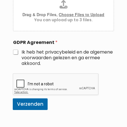
c
u
m
Drag & Drop Files,
Choose Files to Upload
e
You can upload up to 3 files.
n
t
e
n
GDPR Agreement
*
Ik heb het
privacybeleid
en de
algemene
voorwaarden
gelezen en ga ermee
akkoord.
Verzenden