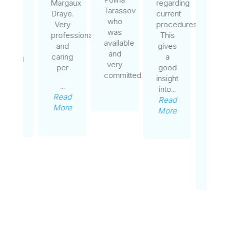
Margaux
regarding
and
listen
Tarassov
Draye.
current
dedication
to my
who
Very
procedures.
made
expec
was
professional
This
the
and
available
and
gives
entire
resea
and
caring
a
process
and
very
per
good
smooth
they
committed.
insight
and
acco
...
into...
much
me
Read
Read
faster
along
More
More
than I
the
ex
entire
pro
...
Read
...
More
Read
More