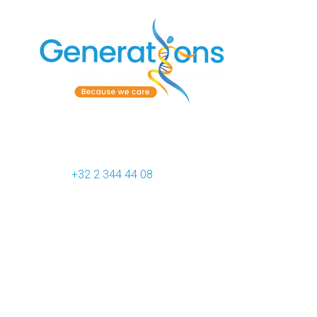
Generations Recruitment
412F Chaussée de Waterloo
B-1050 Brussels (Belgium)
Phone :
+32 2 344 44 08
VAT : BE 0809.956.928
Marketing jobs