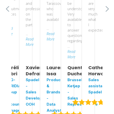
the
and
Tarassov
be
are
th
recruitment
professionalism
who
understood.
very
re
proces
on
was
Very
much
pr
the
availabl
available
what
...
...
part
to
I
Read
...
Re
.
answer
expected.
More
...
Read
Mo
questions
Read
More
regarding
More
...
Read
More
ine
Aurélien
Xavier
Laurent
Quentin
Catheline
A
od
Fabri
Defraigne
Issa
Duchesne
Horwood
F
CHG-
Spadel
Products
Brussels
Sales
C
t,
MERIDIAN
-
&
Ketjep
assistant,
ME
Group
Sales
Brands
-
Spadel
Gr
-
Developer
-
Sales
-
Account
OOH
Data
Representative
Ac
Manager
Analyst
M