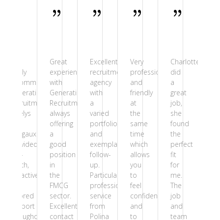
I
Great
Excellent
Very
Charlotte
I
highly
experience
recruitment
professional
did
hig
recommend
with
agency
and
a
re
Generations
Generations
with
friendly
great
Ge
Recruitment!
Recruitment,
a
at
job,
Re
Maëlys
always
varied
the
she
Ma
and
offering
portfolio
same
found
an
Margaux
a
and
time
the
Ma
provided
good
exemplary
which
perfect
pr
top-
position
follow-
allows
fit
to
notch,
in
up.
you
for
no
proactive,
the
Particularly
to
me.
pro
and
FMCG
professional
feel
The
an
tailored
sector.
service
confident
job
tai
support
Excellent
from
and
and
su
throughout
contact
Polina
to
team
th