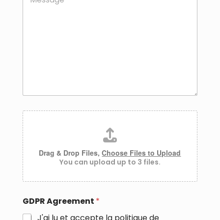
e
s
s
a
g
e
*
D
o
c
u
m
Drag & Drop Files,
Choose Files to Upload
e
You can upload up to 3 files.
n
t
s
GDPR Agreement
*
J'ai lu et accepte la
politique de