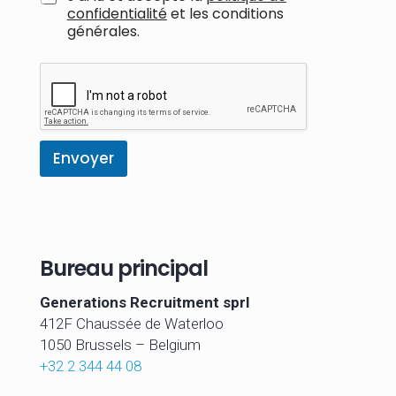
confidentialité
et les
conditions
générales.
G
D
P
R
E
m
Envoyer
a
i
l
Bureau principal
Generations Recruitment sprl
412F Chaussée de Waterloo
1050 Brussels –
Belgium
+32 2 344 44 08